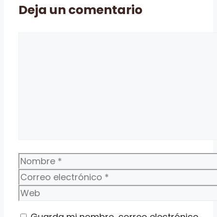
Deja un comentario
Comentario
Nombre
Correo
electrónico
Web
Guarda mi nombre, correo electrónico