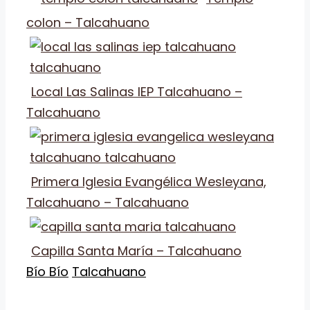
colon – Talcahuano
Local Las Salinas IEP Talcahuano –
Talcahuano
Primera Iglesia Evangélica Wesleyana,
Talcahuano – Talcahuano
Capilla Santa María – Talcahuano
Categorías
Etiquetas
Bío Bío
Talcahuano