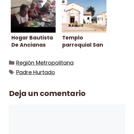
doctrina) –
Padre Hurtado
Padre Hurtado
Hogar Bautista
Templo
De Ancianas
parroquial San
(Ubach) – Padre
Ignacio De
Hurtado
Loyola – Padre
Categorías
Región Metropolitana
Hurtado
Etiquetas
Padre Hurtado
Deja un comentario
Comentario