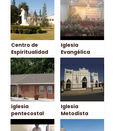
Jehova – Padre
Hurtado
Centro de
Iglesia
Espiritualidad
Evangélica
Loyola – Padre
Pentecostal
Hurtado
Ebenezer –
Padre Hurtado
iglesia
Iglesia
pentecostal
Metodista
roca de
Pentecostal –
salvacion (sana
Padre Hurtado –