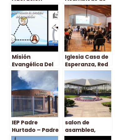
Internacional –
los Testigos de
CAI – Padre
Jehová El Trébol
Hurtado
(SAET) – Padre
Hurtado
Misión
Iglesia Casa de
Evangélica Del
Esperanza, Red
Dios Trino
de Compasión
Pentecostal –
– Padre Hurtado
Padre Hurtado
IEP Padre
salon de
Hurtado – Padre
asamblea,
Hurtado
Testigos de