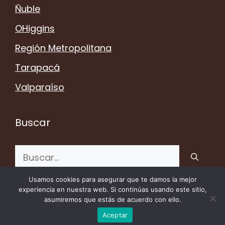
Ñuble
OHiggins
Región Metropolitana
Tarapacá
Valparaíso
Buscar
Buscar:
Usamos cookies para asegurar que te damos la mejor
experiencia en nuestra web. Si continúas usando este sitio,
asumiremos que estás de acuerdo con ello.
© 2026 iglesiaschile.cl - Todos los Derechos
Reservados
Aceptar