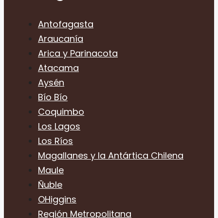
Antofagasta
Araucanía
Arica y Parinacota
Atacama
Aysén
Bío Bío
Coquimbo
Los Lagos
Los Ríos
Magallanes y la Antártica Chilena
Maule
Ñuble
OHiggins
Región Metropolitana