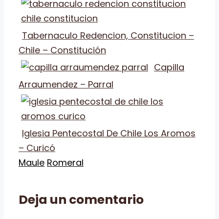
Tabernaculo Redencion, Constitucion –
Chile – Constitución
Capilla
Arraumendez – Parral
Iglesia Pentecostal De Chile Los Aromos
– Curicó
Categorías
Etiquetas
Maule
Romeral
Deja un comentario