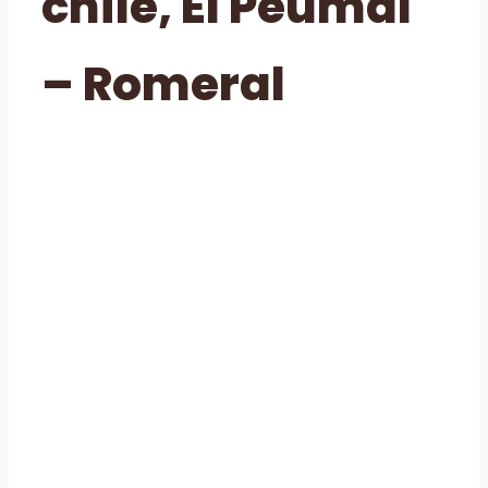
chile, El Peumal
– Romeral