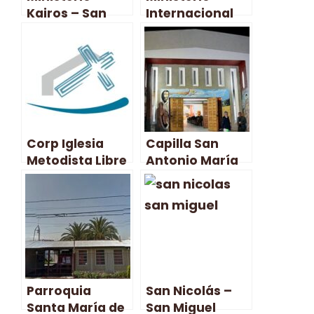
Kairos – San
Internacional
Miguel
Cristiano Vida
de Dios – San
Miguel
Corp Iglesia
Capilla San
Metodista Libre
Antonio María
de Chile – San
Claret – San
Miguel
Miguel
Parroquia
San Nicolás –
Santa María de
San Miguel