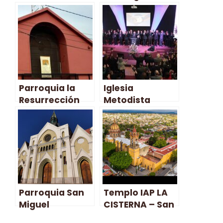
la Esperanza –
San Miguel
Parroquia la
Iglesia
Resurrección
Metodista
del Señor – San
Pentecostal
Miguel
Nueva Atacama
– San Miguel
Parroquia San
Templo IAP LA
Miguel
CISTERNA – San
Arcángel,
Miguel