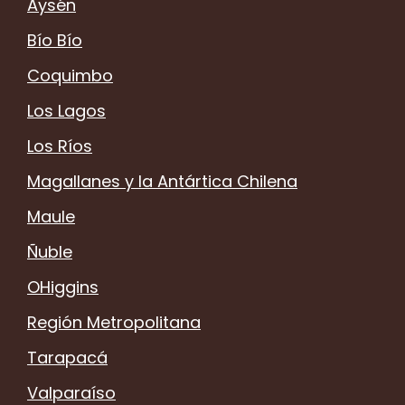
Aysén
Bío Bío
Coquimbo
Los Lagos
Los Ríos
Magallanes y la Antártica Chilena
Maule
Ñuble
OHiggins
Región Metropolitana
Tarapacá
Valparaíso