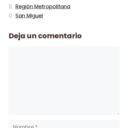
Marianistas –
Categorías
Región Metropolitana
San Miguel
Etiquetas
San Miguel
Deja un comentario
Comentario
Nombre