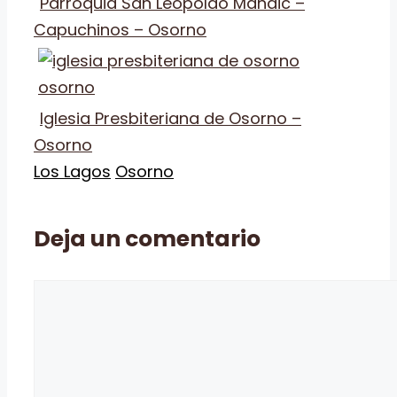
Parroquia San Leopoldo Mandic –
Capuchinos – Osorno
Iglesia Presbiteriana de Osorno –
Osorno
Categorías
Etiquetas
Los Lagos
Osorno
Deja un comentario
Comentario