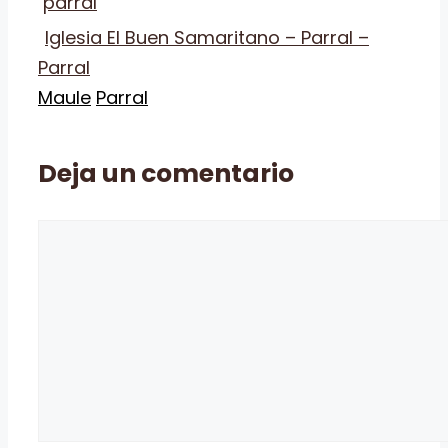
Iglesia El Buen Samaritano – Parral –
Parral
Categorías
Etiquetas
Maule
Parral
Deja un comentario
Comentario