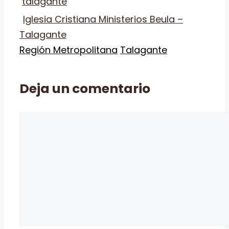
Iglesia Cristiana Ministerios Beula –
Talagante
Categorías
Etiquetas
Región Metropolitana
Talagante
Deja un comentario
Comentario