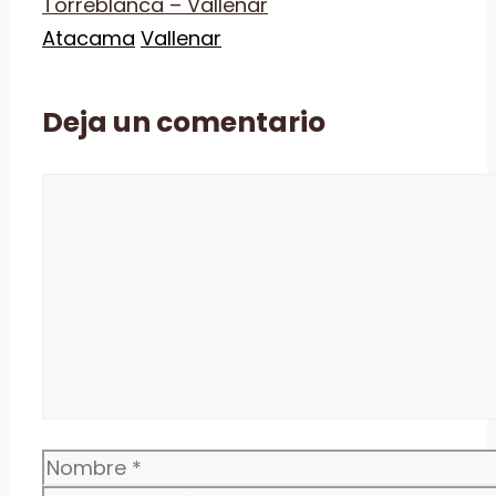
Torreblanca – Vallenar
Categorías
Etiquetas
Atacama
Vallenar
Deja un comentario
Comentario
Nombre