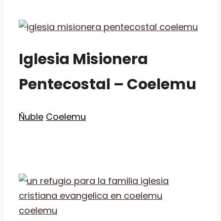
Iglesia Misionera
Pentecostal – Coelemu
Categorías
Etiquetas
Ñuble
Coelemu