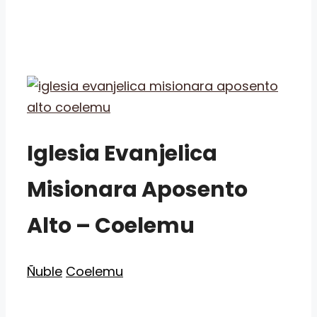
Iglesia Evanjelica
Misionara Aposento
Alto – Coelemu
Categorías
Etiquetas
Ñuble
Coelemu