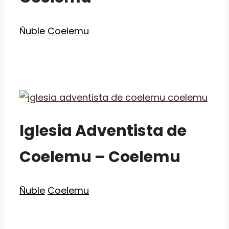
Categorías
Etiquetas
Ñuble
Coelemu
Iglesia Adventista de
Coelemu – Coelemu
Categorías
Etiquetas
Ñuble
Coelemu