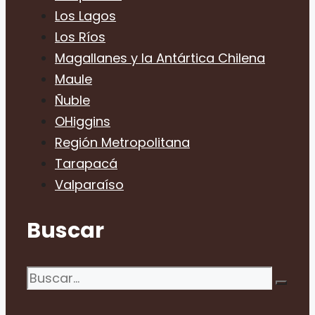
Los Lagos
Los Ríos
Magallanes y la Antártica Chilena
Maule
Ñuble
OHiggins
Región Metropolitana
Tarapacá
Valparaíso
Buscar
Buscar: