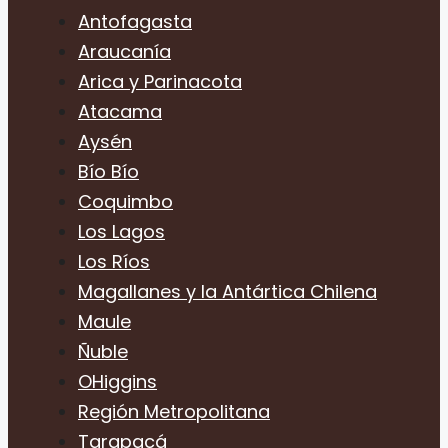
Antofagasta
Araucanía
Arica y Parinacota
Atacama
Aysén
Bío Bío
Coquimbo
Los Lagos
Los Ríos
Magallanes y la Antártica Chilena
Maule
Ñuble
OHiggins
Región Metropolitana
Tarapacá